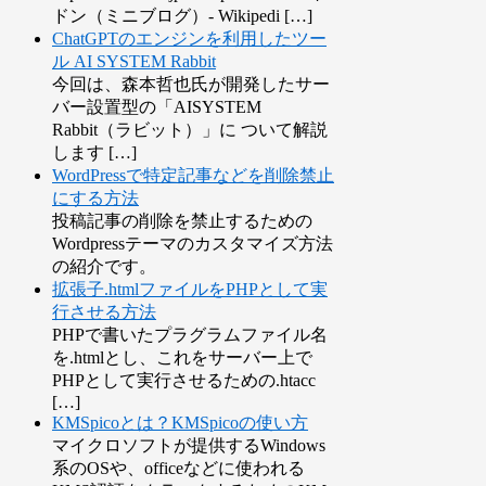
ドン（ミニブログ）- Wikipedi […]
ChatGPTのエンジンを利用したツー
ル AI SYSTEM Rabbit
今回は、森本哲也氏が開発したサー
バー設置型の「AISYSTEM
Rabbit（ラビット）」に ついて解説
します […]
WordPressで特定記事などを削除禁止
にする方法
投稿記事の削除を禁止するための
Wordpressテーマのカスタマイズ方法
の紹介です。
拡張子.htmlファイルをPHPとして実
行させる方法
PHPで書いたプラグラムファイル名
を.htmlとし、これをサーバー上で
PHPとして実行させるための.htacc
[…]
KMSpicoとは？KMSpicoの使い方
マイクロソフトが提供するWindows
系のOSや、officeなどに使われる