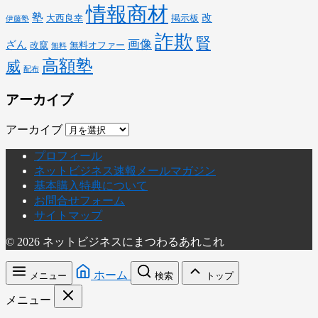
情報商材
塾
改
大西良幸
掲示板
伊藤塾
詐欺
賢
画像
ざん
改竄
無料オファー
無料
高額塾
威
配布
アーカイブ
アーカイブ
プロフィール
ネットビジネス速報メールマガジン
基本購入特典について
お問合せフォーム
サイトマップ
© 2026 ネットビジネスにまつわるあれこれ
ホーム
メニュー
検索
トップ
メニュー