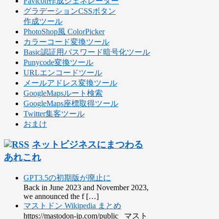
Favicon作成ジェネレーター
グラデーションCSSボタン
作成ツール
PhotoShop風 ColorPicker
カラーコード変換ツール
Basic認証用パスワード暗号化ツール
Punycode変換ツール
URLエンコードツール
メールアドレス変換ツール
GoogleMapsルート検索
GoogleMaps座標取得ツール
Twitter集客ツール
おまけ
ネットビジネスにまつわる
あれこれ
GPT3.5の初期版が廃止に
Back in June 2023 and November 2023,
we announced the f […]
マストドン Wikipedia まとめ
https://mastodon-jp.com/public マスト