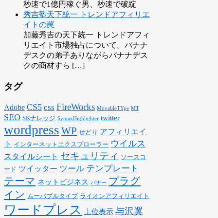
秒速で1億円稼ぐ男、秒速で破綻
秀吉塾天下統一 トレンドアフィリエ
イトの罠
加藤秀吉の天下統一 トレンドアフィ
リエイト市場独占について。バナナ
デスクの弟子ありながらバナナデス
クの商材すら […]
タグ
FireWorks
CS5
css
Adobe
MovableTYpe
MT
SEO
twitter
SKナレッジ
SyntaxHighlighter
wordpress
WP
アフィリエイ
せどり
ウイルス
ト
インターネットエクスプローラー
セキュリティ
スタイルシート
ソースコ
テンプレート
ツール
ツイッター
ード
テーマ
プラグ
ネットビジネス
バナー
イン
ムーバブルタイプ
ライオンアフィリエイト
ワードプレス
与沢翼
上位表示