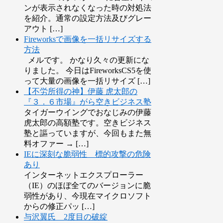
ンが表示されなくなった時の対処法
を紹介。通常の設定方法及びグレー
アウト […]
Fireworksで画像を一括リサイズする
方法
メルです。 かなり久々の更新にな
りました。 今日はFireworksCS5を使
って大量の画像を一括リサイズ […]
【不労所得の神】伊藤 虎太郎の
『３．６市場』がら空きビジネス塾
タイガーウイングでおなじみの伊藤
虎太郎の高額塾です。空きビジネス
塾と謳っていますが、今回もまた無
料オファー → […]
IEに深刻な脆弱性 標的攻撃の危険
あり
インターネットエクスプローラー
（IE）のほぼ全てのバージョンに脆
弱性があり、今現在マイクロソフト
からの修正パッ […]
与沢翼氏 2度目の破綻