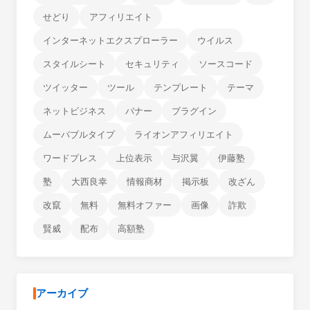
せどり
アフィリエイト
インターネットエクスプローラー
ウイルス
スタイルシート
セキュリティ
ソースコード
ツイッター
ツール
テンプレート
テーマ
ネットビジネス
バナー
プラグイン
ムーバブルタイプ
ライオンアフィリエイト
ワードプレス
上位表示
与沢翼
伊藤塾
塾
大西良幸
情報商材
掲示板
改ざん
改竄
無料
無料オファー
画像
詐欺
賢威
配布
高額塾
アーカイブ