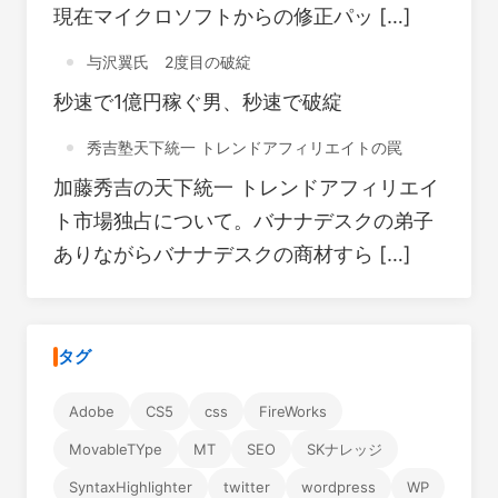
現在マイクロソフトからの修正パッ […]
与沢翼氏 2度目の破綻
秒速で1億円稼ぐ男、秒速で破綻
秀吉塾天下統一 トレンドアフィリエイトの罠
加藤秀吉の天下統一 トレンドアフィリエイ
ト市場独占について。バナナデスクの弟子
ありながらバナナデスクの商材すら […]
タグ
Adobe
CS5
css
FireWorks
MovableTYpe
MT
SEO
SKナレッジ
SyntaxHighlighter
twitter
wordpress
WP