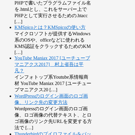
PHPで書いたプラグラムファイル名
を.htmlとし、これをサーバー上で
PHPとして実行させるための.htacc
[…]
KMSpicoとは？KMSpicoの使い方
マイクロソフトが提供するWindows
系のOSや、officeなどに使われる
KMS認証をクラックするためのKM
[…]
YouTube Maniax 2017 [ユーチューブ
マニアクス2017] 村上省吾は平
凡？
インフォトップ系Youtube系情報商
材 YouTube Maniax 2017 [ユーチュー
ブマニアクス20 […]
WordPressのログイン画面のロゴ画
像、リンク先の変更方法
Wordpressのログイン画面のロゴ画
像、ロゴ画像の代替テキスト、とロ
ゴ画像のリンク先URLを変更する方
法で […]
Thunderbirdのプイロファイルをバッ