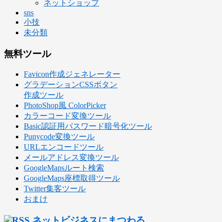
ネットショップ
sns
小技
未分類
無料ツール
Favicon作成ジェネレーター
グラデーションCSSボタン
作成ツール
PhotoShop風 ColorPicker
カラーコード変換ツール
Basic認証用パスワード暗号化ツール
Punycode変換ツール
URLエンコードツール
メールアドレス変換ツール
GoogleMapsルート検索
GoogleMaps座標取得ツール
Twitter集客ツール
おまけ
ネットビジネスにまつわる