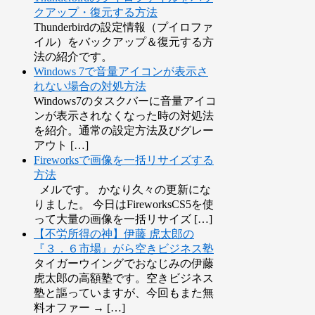
クアップ・復元する方法
Thunderbirdの設定情報（プイロファ
イル）をバックアップ＆復元する方
法の紹介です。
Windows 7で音量アイコンが表示さ
れない場合の対処方法
Windows7のタスクバーに音量アイコ
ンが表示されなくなった時の対処法
を紹介。通常の設定方法及びグレー
アウト […]
Fireworksで画像を一括リサイズする
方法
メルです。 かなり久々の更新にな
りました。 今日はFireworksCS5を使
って大量の画像を一括リサイズ […]
【不労所得の神】伊藤 虎太郎の
『３．６市場』がら空きビジネス塾
タイガーウイングでおなじみの伊藤
虎太郎の高額塾です。空きビジネス
塾と謳っていますが、今回もまた無
料オファー → […]