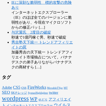
IEに深刻な脆弱性 標的攻撃の危険
あり
インターネットエクスプローラー
（IE）のほぼ全てのバージョンに脆
弱性があり、今現在マイクロソフト
からの修正パッ […]
与沢翼氏 2度目の破綻
秒速で1億円稼ぐ男、秒速で破綻
秀吉塾天下統一 トレンドアフィリエ
イトの罠
加藤秀吉の天下統一 トレンドアフィ
リエイト市場独占について。バナナ
デスクの弟子ありながらバナナデス
クの商材すら […]
タグ
FireWorks
CS5
css
Adobe
MovableTYpe
MT
SEO
twitter
SKナレッジ
SyntaxHighlighter
wordpress
WP
アフィリエイ
せどり
ウイルス
ト
インターネットエクスプローラー