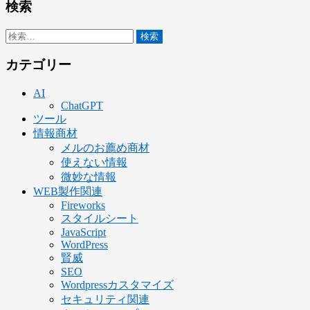
検索
検
索:
カテゴリー
AI
ChatGPT
ツール
情報商材
メルのお薦め商材
使えない情報
微妙な情報
WEB製作関連
Fireworks
スタイルシート
JavaScript
WordPress
賢威
SEO
Wordpressカスタマイズ
セキュリティ関連