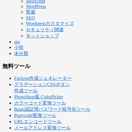
JavaScript
WordPress
賢威
SEO
Wordpressカスタマイズ
セキュリティ関連
ネットショップ
sns
小技
未分類
無料ツール
Favicon作成ジェネレーター
グラデーションCSSボタン
作成ツール
PhotoShop風 ColorPicker
カラーコード変換ツール
Basic認証用パスワード暗号化ツール
Punycode変換ツール
URLエンコードツール
メールアドレス変換ツール