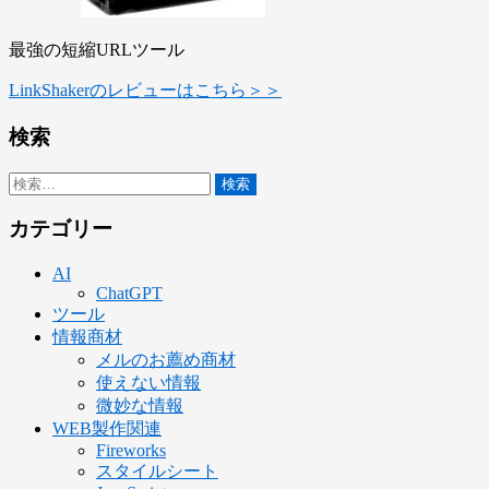
最強の短縮URLツール
LinkShakerのレビューはこちら＞＞
検索
検
索:
カテゴリー
AI
ChatGPT
ツール
情報商材
メルのお薦め商材
使えない情報
微妙な情報
WEB製作関連
Fireworks
スタイルシート