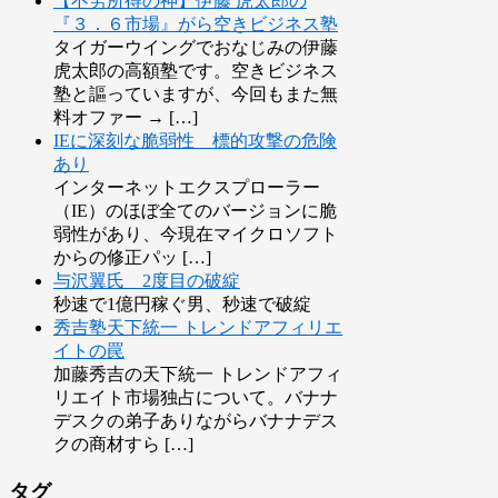
【不労所得の神】伊藤 虎太郎の
『３．６市場』がら空きビジネス塾
タイガーウイングでおなじみの伊藤
虎太郎の高額塾です。空きビジネス
塾と謳っていますが、今回もまた無
料オファー → […]
IEに深刻な脆弱性 標的攻撃の危険
あり
インターネットエクスプローラー
（IE）のほぼ全てのバージョンに脆
弱性があり、今現在マイクロソフト
からの修正パッ […]
与沢翼氏 2度目の破綻
秒速で1億円稼ぐ男、秒速で破綻
秀吉塾天下統一 トレンドアフィリエ
イトの罠
加藤秀吉の天下統一 トレンドアフィ
リエイト市場独占について。バナナ
デスクの弟子ありながらバナナデス
クの商材すら […]
タグ