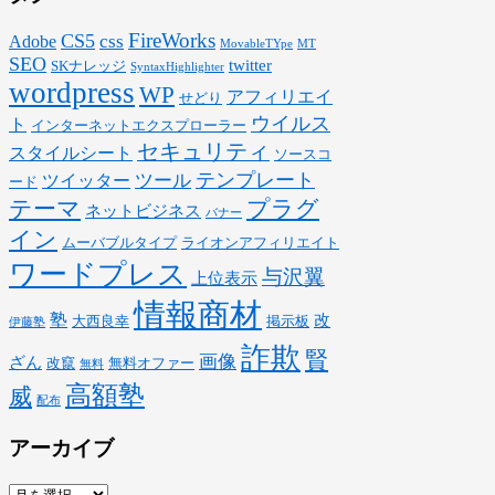
FireWorks
CS5
css
Adobe
MovableTYpe
MT
SEO
twitter
SKナレッジ
SyntaxHighlighter
wordpress
WP
アフィリエイ
せどり
ウイルス
ト
インターネットエクスプローラー
セキュリティ
スタイルシート
ソースコ
テンプレート
ツール
ツイッター
ード
テーマ
プラグ
ネットビジネス
バナー
イン
ムーバブルタイプ
ライオンアフィリエイト
ワードプレス
与沢翼
上位表示
情報商材
塾
改
大西良幸
掲示板
伊藤塾
詐欺
賢
画像
ざん
改竄
無料オファー
無料
高額塾
威
配布
アーカイブ
ア