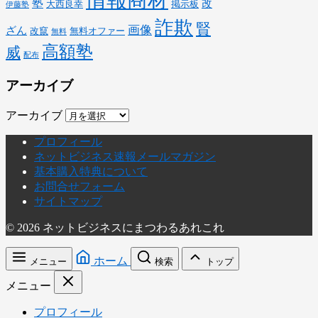
情報商材
塾
改
大西良幸
掲示板
伊藤塾
詐欺
賢
画像
ざん
改竄
無料オファー
無料
高額塾
威
配布
アーカイブ
アーカイブ
プロフィール
ネットビジネス速報メールマガジン
基本購入特典について
お問合せフォーム
サイトマップ
© 2026 ネットビジネスにまつわるあれこれ
ホーム
メニュー
検索
トップ
メニュー
プロフィール