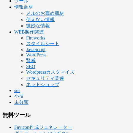
ツール
情報商材
メルのお薦め商材
使えない情報
微妙な情報
WEB製作関連
Fireworks
スタイルシート
JavaScript
WordPress
賢威
SEO
Wordpressカスタマイズ
セキュリティ関連
ネットショップ
sns
小技
未分類
無料ツール
Favicon作成ジェネレーター