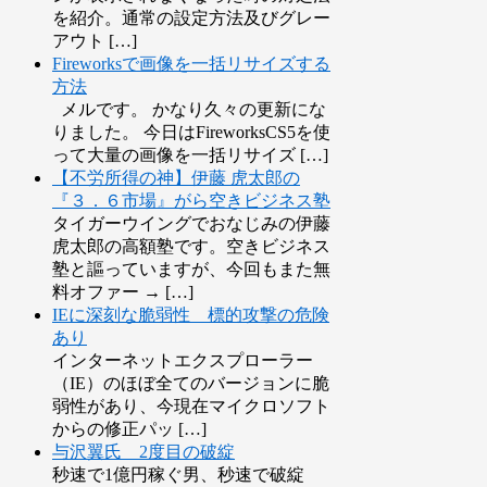
を紹介。通常の設定方法及びグレー
アウト […]
Fireworksで画像を一括リサイズする
方法
メルです。 かなり久々の更新にな
りました。 今日はFireworksCS5を使
って大量の画像を一括リサイズ […]
【不労所得の神】伊藤 虎太郎の
『３．６市場』がら空きビジネス塾
タイガーウイングでおなじみの伊藤
虎太郎の高額塾です。空きビジネス
塾と謳っていますが、今回もまた無
料オファー → […]
IEに深刻な脆弱性 標的攻撃の危険
あり
インターネットエクスプローラー
（IE）のほぼ全てのバージョンに脆
弱性があり、今現在マイクロソフト
からの修正パッ […]
与沢翼氏 2度目の破綻
秒速で1億円稼ぐ男、秒速で破綻