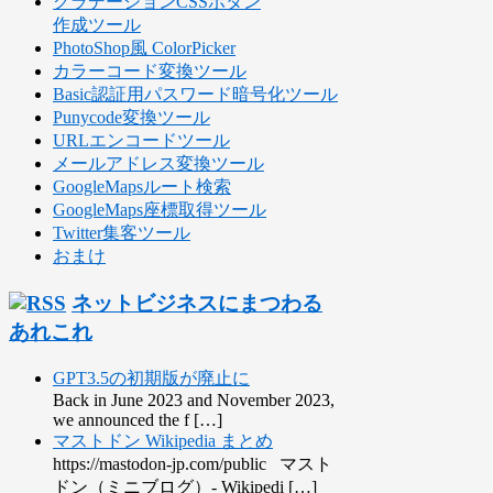
グラデーションCSSボタン
作成ツール
PhotoShop風 ColorPicker
カラーコード変換ツール
Basic認証用パスワード暗号化ツール
Punycode変換ツール
URLエンコードツール
メールアドレス変換ツール
GoogleMapsルート検索
GoogleMaps座標取得ツール
Twitter集客ツール
おまけ
ネットビジネスにまつわる
あれこれ
GPT3.5の初期版が廃止に
Back in June 2023 and November 2023,
we announced the f […]
マストドン Wikipedia まとめ
https://mastodon-jp.com/public マスト
ドン（ミニブログ）- Wikipedi […]