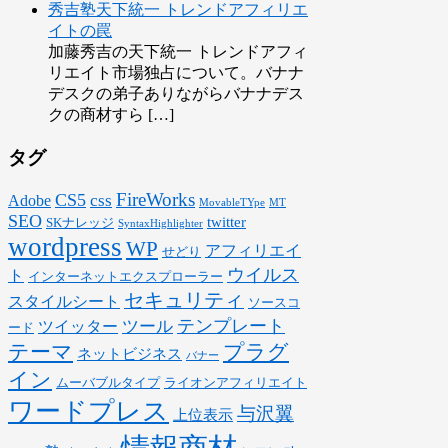
秀吉塾天下統一 トレンドアフィリエ
イトの罠
加藤秀吉の天下統一 トレンドアフィ
リエイト市場独占について。バナナ
デスクの弟子ありながらバナナデス
クの商材すら […]
タグ
FireWorks
CS5
css
Adobe
MovableTYpe
MT
SEO
twitter
SKナレッジ
SyntaxHighlighter
wordpress
WP
アフィリエイ
せどり
ウイルス
ト
インターネットエクスプローラー
セキュリティ
スタイルシート
ソースコ
テンプレート
ツール
ツイッター
ード
テーマ
プラグ
ネットビジネス
バナー
イン
ムーバブルタイプ
ライオンアフィリエイト
ワードプレス
与沢翼
上位表示