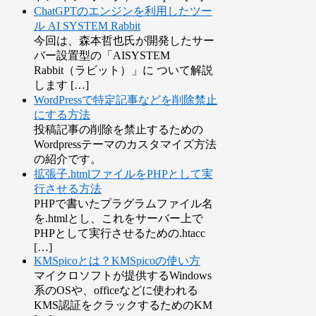
ChatGPTのエンジンを利用したツー
ル AI SYSTEM Rabbit
今回は、森本哲也氏が開発したサー
バー設置型の「AISYSTEM
Rabbit（ラビット）」に ついて解説
します […]
WordPressで特定記事などを削除禁止
にする方法
投稿記事の削除を禁止するための
Wordpressテーマのカスタマイズ方法
の紹介です。
拡張子.htmlファイルをPHPとして実
行させる方法
PHPで書いたプラグラムファイル名
を.htmlとし、これをサーバー上で
PHPとして実行させるための.htacc
[…]
KMSpicoとは？KMSpicoの使い方
マイクロソフトが提供するWindows
系のOSや、officeなどに使われる
KMS認証をクラックするためのKM