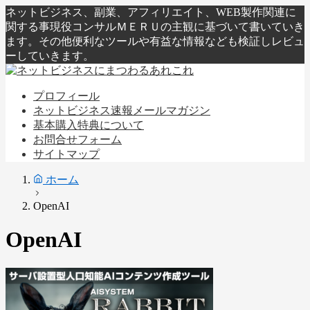
ネットビジネス、副業、アフィリエイト、WEB製作関連に
関する事現役コンサルＭＥＲＵの主観に基づいて書いていき
ます。その他便利なツールや有益な情報なども検証しレビュ
ーしていきます。
プロフィール
ネットビジネス速報メールマガジン
基本購入特典について
お問合せフォーム
サイトマップ
ホーム
OpenAI
OpenAI