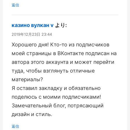
返信
казино вулкан v
より:
2019年12月23日 23:44
Хорошего дня! Кто-то из подписчиков
моей страницы в ВКонтакте подписан на
автора этого аккаунта и может перейти
туда, чтобы взглянуть отличные
материалы?
Я оставил закладку и обязательно
поделюсь с моими подписчиками!
Замечательный блог, потрясающий
дизайн и стиль.
返信