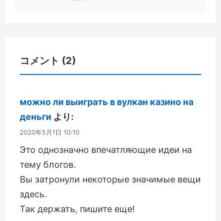
コメント (2)
можно ли выиграть в вулкан казино на
деньги
より:
2020年5月1日 10:10
Это однозначно впечатляющие идеи на
тему блогов.
Вы затронули некоторые значимые вещи
здесь.
Так держать, пишите еще!