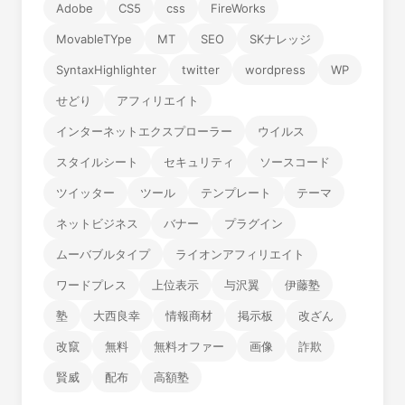
Adobe
CS5
css
FireWorks
MovableTYpe
MT
SEO
SKナレッジ
SyntaxHighlighter
twitter
wordpress
WP
せどり
アフィリエイト
インターネットエクスプローラー
ウイルス
スタイルシート
セキュリティ
ソースコード
ツイッター
ツール
テンプレート
テーマ
ネットビジネス
バナー
プラグイン
ムーバブルタイプ
ライオンアフィリエイト
ワードプレス
上位表示
与沢翼
伊藤塾
塾
大西良幸
情報商材
掲示板
改ざん
改竄
無料
無料オファー
画像
詐欺
賢威
配布
高額塾