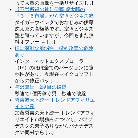
って大量の画像を一括リサイズ […]
【不労所得の神】伊藤 虎太郎の
『３．６市場』がら空きビジネス塾
タイガーウイングでおなじみの伊藤
虎太郎の高額塾です。空きビジネス
塾と謳っていますが、今回もまた無
料オファー → […]
IEに深刻な脆弱性 標的攻撃の危険
あり
インターネットエクスプローラー
（IE）のほぼ全てのバージョンに脆
弱性があり、今現在マイクロソフト
からの修正パッ […]
与沢翼氏 2度目の破綻
秒速で1億円稼ぐ男、秒速で破綻
秀吉塾天下統一 トレンドアフィリエ
イトの罠
加藤秀吉の天下統一 トレンドアフィ
リエイト市場独占について。バナナ
デスクの弟子ありながらバナナデス
クの商材すら […]