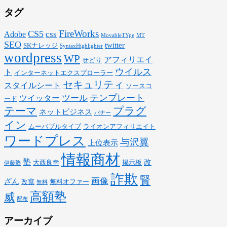
タグ
FireWorks
CS5
css
Adobe
MovableTYpe
MT
SEO
twitter
SKナレッジ
SyntaxHighlighter
wordpress
WP
アフィリエイ
せどり
ウイルス
ト
インターネットエクスプローラー
セキュリティ
スタイルシート
ソースコ
テンプレート
ツール
ツイッター
ード
テーマ
プラグ
ネットビジネス
バナー
イン
ムーバブルタイプ
ライオンアフィリエイト
ワードプレス
与沢翼
上位表示
情報商材
塾
改
大西良幸
掲示板
伊藤塾
詐欺
賢
画像
ざん
改竄
無料オファー
無料
高額塾
威
配布
アーカイブ