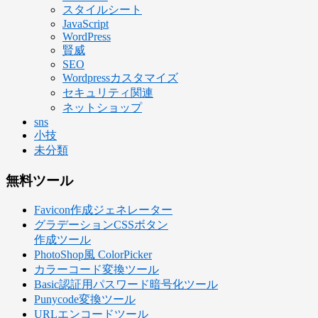
スタイルシート
JavaScript
WordPress
賢威
SEO
Wordpressカスタマイズ
セキュリティ関連
ネットショップ
sns
小技
未分類
無料ツール
Favicon作成ジェネレーター
グラデーションCSSボタン
作成ツール
PhotoShop風 ColorPicker
カラーコード変換ツール
Basic認証用パスワード暗号化ツール
Punycode変換ツール
URLエンコードツール