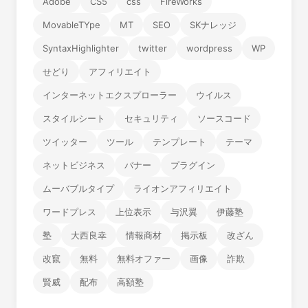
Adobe
CS5
css
FireWorks
MovableTYpe
MT
SEO
SKナレッジ
SyntaxHighlighter
twitter
wordpress
WP
せどり
アフィリエイト
インターネットエクスプローラー
ウイルス
スタイルシート
セキュリティ
ソースコード
ツイッター
ツール
テンプレート
テーマ
ネットビジネス
バナー
プラグイン
ムーバブルタイプ
ライオンアフィリエイト
ワードプレス
上位表示
与沢翼
伊藤塾
塾
大西良幸
情報商材
掲示板
改ざん
改竄
無料
無料オファー
画像
詐欺
賢威
配布
高額塾