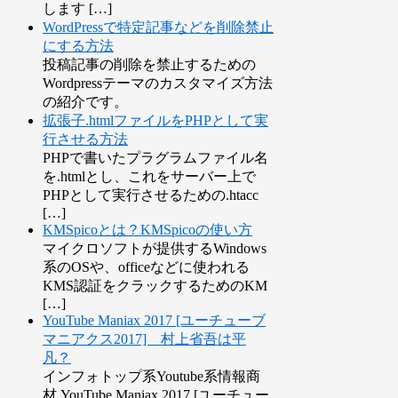
します […]
WordPressで特定記事などを削除禁止
にする方法
投稿記事の削除を禁止するための
Wordpressテーマのカスタマイズ方法
の紹介です。
拡張子.htmlファイルをPHPとして実
行させる方法
PHPで書いたプラグラムファイル名
を.htmlとし、これをサーバー上で
PHPとして実行させるための.htacc
[…]
KMSpicoとは？KMSpicoの使い方
マイクロソフトが提供するWindows
系のOSや、officeなどに使われる
KMS認証をクラックするためのKM
[…]
YouTube Maniax 2017 [ユーチューブ
マニアクス2017] 村上省吾は平
凡？
インフォトップ系Youtube系情報商
材 YouTube Maniax 2017 [ユーチュー