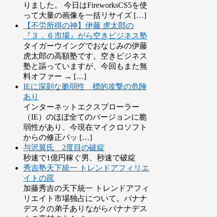
りました。 今日はFireworksCS5を使
って大量の画像を一括リサイズ […]
【不労所得の神】伊藤 虎太郎の
『３．６市場』がら空きビジネス塾
タイガーウイングでおなじみの伊藤
虎太郎の高額塾です。空きビジネス
塾と謳っていますが、今回もまた無
料オファー → […]
IEに深刻な脆弱性 標的攻撃の危険
あり
インターネットエクスプローラー
（IE）のほぼ全てのバージョンに脆
弱性があり、今現在マイクロソフト
からの修正パッ […]
与沢翼氏 2度目の破綻
秒速で1億円稼ぐ男、秒速で破綻
秀吉塾天下統一 トレンドアフィリエ
イトの罠
加藤秀吉の天下統一 トレンドアフィ
リエイト市場独占について。バナナ
デスクの弟子ありながらバナナデス