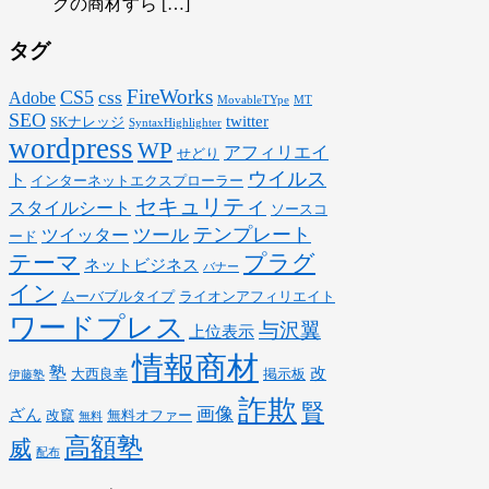
クの商材すら […]
タグ
FireWorks
CS5
css
Adobe
MovableTYpe
MT
SEO
twitter
SKナレッジ
SyntaxHighlighter
wordpress
WP
アフィリエイ
せどり
ウイルス
ト
インターネットエクスプローラー
セキュリティ
スタイルシート
ソースコ
テンプレート
ツール
ツイッター
ード
テーマ
プラグ
ネットビジネス
バナー
イン
ムーバブルタイプ
ライオンアフィリエイト
ワードプレス
与沢翼
上位表示
情報商材
塾
改
大西良幸
掲示板
伊藤塾
詐欺
賢
画像
ざん
改竄
無料オファー
無料
高額塾
威
配布