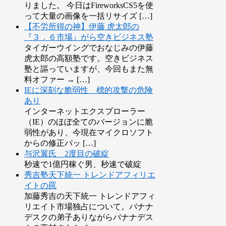
りました。 今日はFireworksCS5を使
って大量の画像を一括リサイズ […]
【不労所得の神】伊藤 虎太郎の
『３．６市場』がら空きビジネス塾
タイガーウイングでおなじみの伊藤
虎太郎の高額塾です。空きビジネス
塾と謳っていますが、今回もまた無
料オファー → […]
IEに深刻な脆弱性 標的攻撃の危険
あり
インターネットエクスプローラー
（IE）のほぼ全てのバージョンに脆
弱性があり、今現在マイクロソフト
からの修正パッ […]
与沢翼氏 2度目の破綻
秒速で1億円稼ぐ男、秒速で破綻
秀吉塾天下統一 トレンドアフィリエ
イトの罠
加藤秀吉の天下統一 トレンドアフィ
リエイト市場独占について。バナナ
デスクの弟子ありながらバナナデス