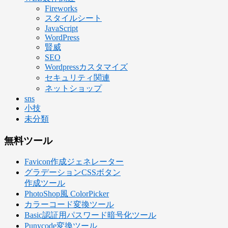
Fireworks
スタイルシート
JavaScript
WordPress
賢威
SEO
Wordpressカスタマイズ
セキュリティ関連
ネットショップ
sns
小技
未分類
無料ツール
Favicon作成ジェネレーター
グラデーションCSSボタン
作成ツール
PhotoShop風 ColorPicker
カラーコード変換ツール
Basic認証用パスワード暗号化ツール
Punycode変換ツール