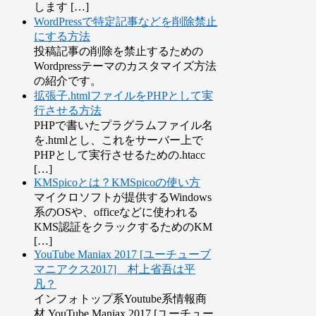
します […]
WordPressで特定記事などを削除禁止
にする方法
投稿記事の削除を禁止するための
Wordpressテーマのカスタマイズ方法
の紹介です。
拡張子.htmlファイルをPHPとして実
行させる方法
PHPで書いたプラグラムファイル名
を.htmlとし、これをサーバー上で
PHPとして実行させるための.htacc
[…]
KMSpicoとは？KMSpicoの使い方
マイクロソフトが提供するWindows
系のOSや、officeなどに使われる
KMS認証をクラックするためのKM
[…]
YouTube Maniax 2017 [ユーチューブ
マニアクス2017] 村上省吾は平
凡？
インフォトップ系Youtube系情報商
材 YouTube Maniax 2017 [ユーチュー