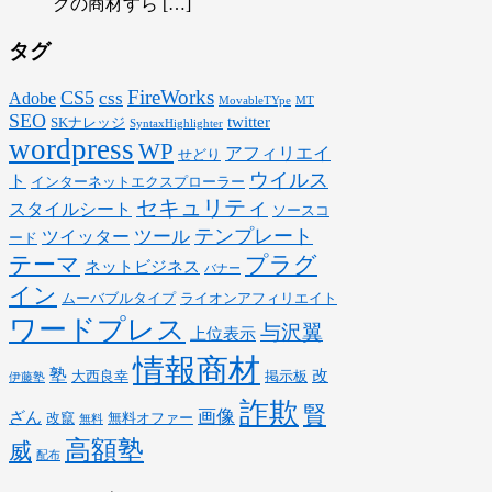
クの商材すら […]
タグ
FireWorks
CS5
css
Adobe
MovableTYpe
MT
SEO
twitter
SKナレッジ
SyntaxHighlighter
wordpress
WP
アフィリエイ
せどり
ウイルス
ト
インターネットエクスプローラー
セキュリティ
スタイルシート
ソースコ
テンプレート
ツール
ツイッター
ード
テーマ
プラグ
ネットビジネス
バナー
イン
ムーバブルタイプ
ライオンアフィリエイト
ワードプレス
与沢翼
上位表示
情報商材
塾
改
大西良幸
掲示板
伊藤塾
詐欺
賢
画像
ざん
改竄
無料オファー
無料
高額塾
威
配布