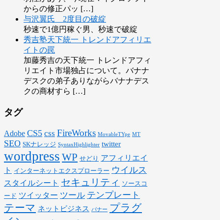
からの修正パッ […]
与沢翼氏 2度目の破綻
秒速で1億円稼ぐ男、秒速で破綻
秀吉塾天下統一 トレンドアフィリエ
イトの罠
加藤秀吉の天下統一 トレンドアフィ
リエイト市場独占について。バナナ
デスクの弟子ありながらバナナデス
クの商材すら […]
タグ
FireWorks
CS5
css
Adobe
MovableTYpe
MT
SEO
twitter
SKナレッジ
SyntaxHighlighter
wordpress
WP
アフィリエイ
せどり
ウイルス
ト
インターネットエクスプローラー
セキュリティ
スタイルシート
ソースコ
テンプレート
ツール
ツイッター
ード
テーマ
プラグ
ネットビジネス
バナー