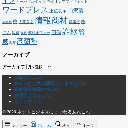
イン
ムーバブルタイプ
ライオンアフィリエイト
ワードプレス
与沢翼
上位表示
情報商材
塾
改
大西良幸
掲示板
伊藤塾
詐欺
賢
画像
ざん
改竄
無料オファー
無料
高額塾
威
配布
アーカイブ
アーカイブ
プロフィール
ネットビジネス速報メールマガジン
基本購入特典について
お問合せフォーム
サイトマップ
© 2026 ネットビジネスにまつわるあれこれ
ホーム
メニュー
検索
トップ