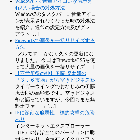
Windows 7で音量アイコンが表示さ
れない場合の対処方法
Windows7のタスクバーに音量アイコ
ンが表示されなくなった時の対処法
を紹介。通常の設定方法及びグレー
アウト […]
Fireworksで画像を一括リサイズする
方法
メルです。 かなり久々の更新にな
りました。 今日はFireworksCS5を使
って大量の画像を一括リサイズ […]
【不労所得の神】伊藤 虎太郎の
『３．６市場』がら空きビジネス塾
タイガーウイングでおなじみの伊藤
虎太郎の高額塾です。空きビジネス
塾と謳っていますが、今回もまた無
料オファー → […]
IEに深刻な脆弱性 標的攻撃の危険
あり
インターネットエクスプローラー
（IE）のほぼ全てのバージョンに脆
弱性があり、今現在マイクロソフト