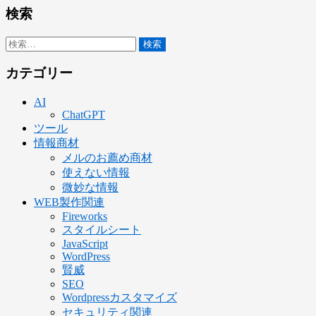
検索
検
索:
カテゴリー
AI
ChatGPT
ツール
情報商材
メルのお薦め商材
使えない情報
微妙な情報
WEB製作関連
Fireworks
スタイルシート
JavaScript
WordPress
賢威
SEO
Wordpressカスタマイズ
セキュリティ関連