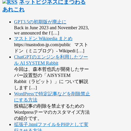
ネットビジネスにまつわる
あれこれ
GPT3.5の初期版が廃止に
Back in June 2023 and November 2023,
we announced the f […]
マストドン Wikipedia まとめ
https://mastodon-jp.com/public マスト
ドン（ミニブログ）- Wikipedi […]
ChatGPTのエンジンを利用したツー
ル AI SYSTEM Rabbit
今回は、森本哲也氏が開発したサー
バー設置型の「AISYSTEM
Rabbit（ラビット）」に ついて解説
します […]
WordPressで特定記事などを削除禁止
にする方法
投稿記事の削除を禁止するための
Wordpressテーマのカスタマイズ方法
の紹介です。
拡張子.htmlファイルをPHPとして実
行させる方法