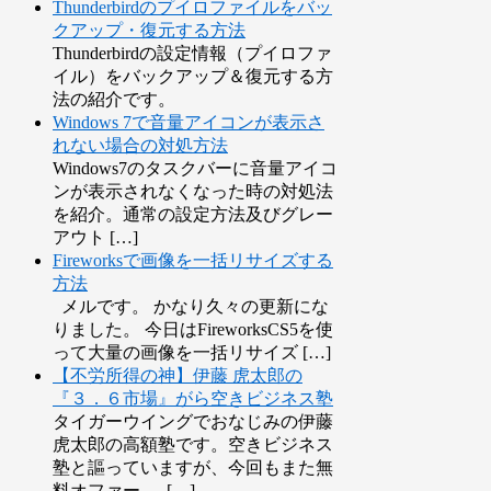
Thunderbirdのプイロファイルをバッ
クアップ・復元する方法
Thunderbirdの設定情報（プイロファ
イル）をバックアップ＆復元する方
法の紹介です。
Windows 7で音量アイコンが表示さ
れない場合の対処方法
Windows7のタスクバーに音量アイコ
ンが表示されなくなった時の対処法
を紹介。通常の設定方法及びグレー
アウト […]
Fireworksで画像を一括リサイズする
方法
メルです。 かなり久々の更新にな
りました。 今日はFireworksCS5を使
って大量の画像を一括リサイズ […]
【不労所得の神】伊藤 虎太郎の
『３．６市場』がら空きビジネス塾
タイガーウイングでおなじみの伊藤
虎太郎の高額塾です。空きビジネス
塾と謳っていますが、今回もまた無
料オファー → […]