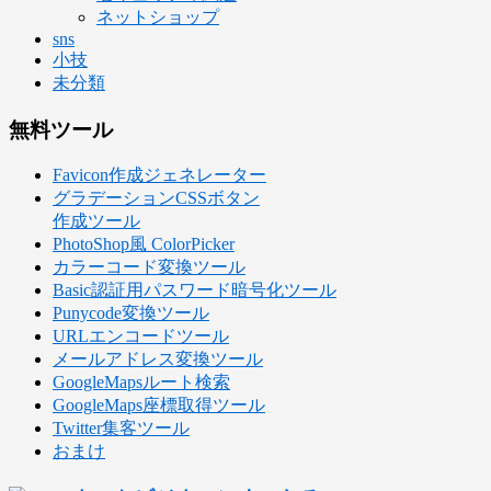
ネットショップ
sns
小技
未分類
無料ツール
Favicon作成ジェネレーター
グラデーションCSSボタン
作成ツール
PhotoShop風 ColorPicker
カラーコード変換ツール
Basic認証用パスワード暗号化ツール
Punycode変換ツール
URLエンコードツール
メールアドレス変換ツール
GoogleMapsルート検索
GoogleMaps座標取得ツール
Twitter集客ツール
おまけ