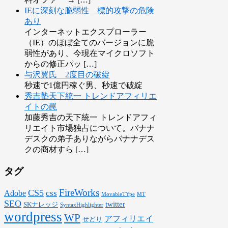
IEに深刻な脆弱性 標的攻撃の危険
あり
インターネットエクスプローラー
（IE）のほぼ全てのバージョンに脆
弱性があり、今現在マイクロソフト
からの修正パッ […]
与沢翼氏 2度目の破綻
秒速で1億円稼ぐ男、秒速で破綻
秀吉塾天下統一 トレンドアフィリエ
イトの罠
加藤秀吉の天下統一 トレンドアフィ
リエイト市場独占について。バナナ
デスクの弟子ありながらバナナデス
クの商材すら […]
タグ
FireWorks
CS5
css
Adobe
MovableTYpe
MT
SEO
twitter
SKナレッジ
SyntaxHighlighter
wordpress
WP
アフィリエイ
せどり