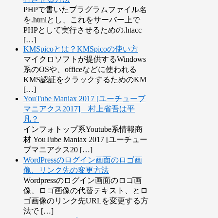
PHPで書いたプラグラムファイル名
を.htmlとし、これをサーバー上で
PHPとして実行させるための.htacc
[…]
KMSpicoとは？KMSpicoの使い方
マイクロソフトが提供するWindows
系のOSや、officeなどに使われる
KMS認証をクラックするためのKM
[…]
YouTube Maniax 2017 [ユーチューブ
マニアクス2017] 村上省吾は平
凡？
インフォトップ系Youtube系情報商
材 YouTube Maniax 2017 [ユーチュー
ブマニアクス20 […]
WordPressのログイン画面のロゴ画
像、リンク先の変更方法
Wordpressのログイン画面のロゴ画
像、ロゴ画像の代替テキスト、とロ
ゴ画像のリンク先URLを変更する方
法で […]