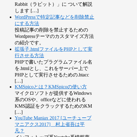
Rabbit（ラビット）」に ついて解説
します […]
WordPressで特定記事などを削除禁止
にする方法
投稿記事の削除を禁止するための
Wordpressテーマのカスタマイズ方法
の紹介です。
拡張子.htmlファイルをPHPとして実
行させる方法
PHPで書いたプラグラムファイル名
を.htmlとし、これをサーバー上で
PHPとして実行させるための.htacc
[…]
KMSpicoとは？KMSpicoの使い方
マイクロソフトが提供するWindows
系のOSや、officeなどに使われる
KMS認証をクラックするためのKM
[…]
YouTube Maniax 2017 [ユーチューブ
マニアクス2017] 村上省吾は平
凡？