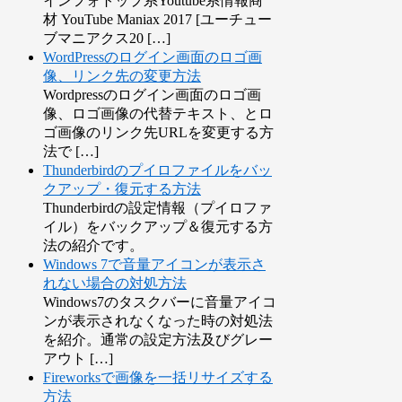
インフォトップ系Youtube系情報商
材 YouTube Maniax 2017 [ユーチュー
ブマニアクス20 […]
WordPressのログイン画面のロゴ画
像、リンク先の変更方法
Wordpressのログイン画面のロゴ画
像、ロゴ画像の代替テキスト、とロ
ゴ画像のリンク先URLを変更する方
法で […]
Thunderbirdのプイロファイルをバッ
クアップ・復元する方法
Thunderbirdの設定情報（プイロファ
イル）をバックアップ＆復元する方
法の紹介です。
Windows 7で音量アイコンが表示さ
れない場合の対処方法
Windows7のタスクバーに音量アイコ
ンが表示されなくなった時の対処法
を紹介。通常の設定方法及びグレー
アウト […]
Fireworksで画像を一括リサイズする
方法