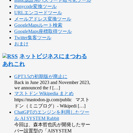
Basic認証用パスワード暗号化ツール
Punycode変換ツール
URLエンコードツール
メールアドレス変換ツール
GoogleMapsルート検索
GoogleMaps座標取得ツール
Twitter集客ツール
おまけ
ネットビジネスにまつわる
あれこれ
GPT3.5の初期版が廃止に
Back in June 2023 and November 2023,
we announced the f […]
マストドン Wikipedia まとめ
https://mastodon-jp.com/public マスト
ドン（ミニブログ）- Wikipedi […]
ChatGPTのエンジンを利用したツー
ル AI SYSTEM Rabbit
今回は、森本哲也氏が開発したサー
バー設置型の「AISYSTEM