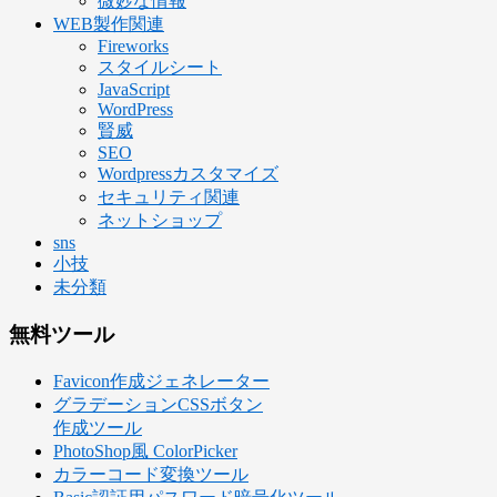
微妙な情報
WEB製作関連
Fireworks
スタイルシート
JavaScript
WordPress
賢威
SEO
Wordpressカスタマイズ
セキュリティ関連
ネットショップ
sns
小技
未分類
無料ツール
Favicon作成ジェネレーター
グラデーションCSSボタン
作成ツール
PhotoShop風 ColorPicker
カラーコード変換ツール