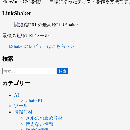
FireWorks CS5を使い、曲線に沿ったテキストを作る
LinkShaker
最強の短縮URLツール
LinkShakerのレビューはこちら＞＞
検索
検
索:
カテゴリー
AI
ChatGPT
ツール
情報商材
メルのお薦め商材
使えない情報