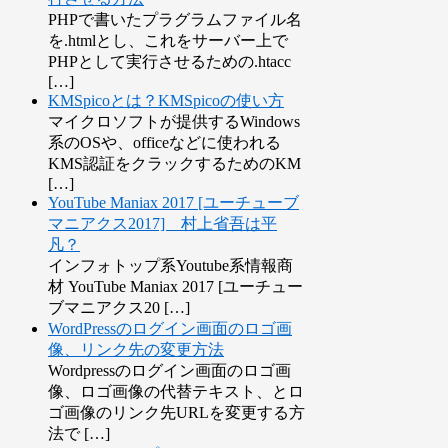
PHPで書いたプラグラムファイル名
を.htmlとし、これをサーバー上で
PHPとして実行させるための.htacc
[…]
KMSpicoとは？KMSpicoの使い方
マイクロソフトが提供するWindows
系のOSや、officeなどに使われる
KMS認証をクラックするためのKM
[…]
YouTube Maniax 2017 [ユーチューブ
マニアクス2017] 村上省吾は平
凡？
インフォトップ系Youtube系情報商
材 YouTube Maniax 2017 [ユーチュー
ブマニアクス20 […]
WordPressのログイン画面のロゴ画
像、リンク先の変更方法
Wordpressのログイン画面のロゴ画
像、ロゴ画像の代替テキスト、とロ
ゴ画像のリンク先URLを変更する方
法で […]