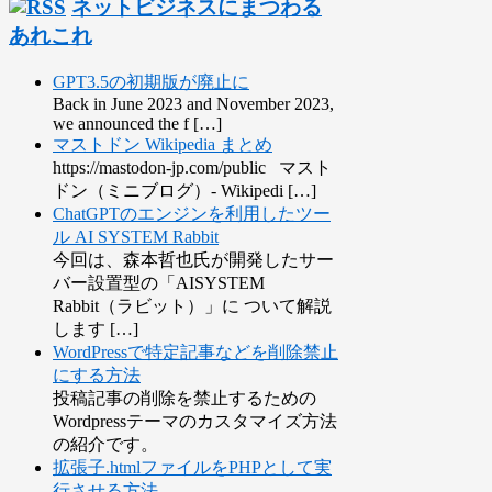
ネットビジネスにまつわる
あれこれ
GPT3.5の初期版が廃止に
Back in June 2023 and November 2023,
we announced the f […]
マストドン Wikipedia まとめ
https://mastodon-jp.com/public マスト
ドン（ミニブログ）- Wikipedi […]
ChatGPTのエンジンを利用したツー
ル AI SYSTEM Rabbit
今回は、森本哲也氏が開発したサー
バー設置型の「AISYSTEM
Rabbit（ラビット）」に ついて解説
します […]
WordPressで特定記事などを削除禁止
にする方法
投稿記事の削除を禁止するための
Wordpressテーマのカスタマイズ方法
の紹介です。
拡張子.htmlファイルをPHPとして実
行させる方法