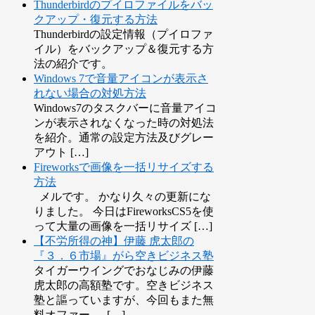
Thunderbirdのプイロファイルをバッ
クアップ・復元する方法
Thunderbirdの設定情報（プイロファ
イル）をバックアップ＆復元する方
法の紹介です。
Windows 7で音量アイコンが表示さ
れない場合の対処方法
Windows7のタスクバーに音量アイコ
ンが表示されなくなった時の対処法
を紹介。通常の設定方法及びグレー
アウト […]
Fireworksで画像を一括リサイズする
方法
メルです。 かなり久々の更新にな
りました。 今日はFireworksCS5を使
って大量の画像を一括リサイズ […]
【不労所得の神】伊藤 虎太郎の
『３．６市場』がら空きビジネス塾
タイガーウイングでおなじみの伊藤
虎太郎の高額塾です。空きビジネス
塾と謳っていますが、今回もまた無
料オファー → […]