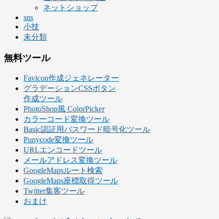
ネットショップ
sns
小技
未分類
無料ツール
Favicon作成ジェネレーター
グラデーションCSSボタン
作成ツール
PhotoShop風 ColorPicker
カラーコード変換ツール
Basic認証用パスワード暗号化ツール
Punycode変換ツール
URLエンコードツール
メールアドレス変換ツール
GoogleMapsルート検索
GoogleMaps座標取得ツール
Twitter集客ツール
おまけ