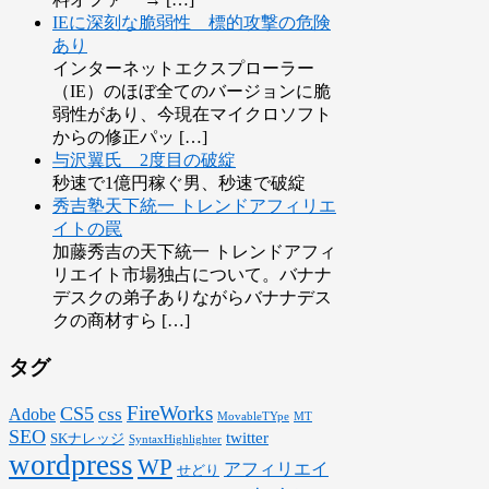
IEに深刻な脆弱性 標的攻撃の危険
あり
インターネットエクスプローラー
（IE）のほぼ全てのバージョンに脆
弱性があり、今現在マイクロソフト
からの修正パッ […]
与沢翼氏 2度目の破綻
秒速で1億円稼ぐ男、秒速で破綻
秀吉塾天下統一 トレンドアフィリエ
イトの罠
加藤秀吉の天下統一 トレンドアフィ
リエイト市場独占について。バナナ
デスクの弟子ありながらバナナデス
クの商材すら […]
タグ
FireWorks
CS5
css
Adobe
MovableTYpe
MT
SEO
twitter
SKナレッジ
SyntaxHighlighter
wordpress
WP
アフィリエイ
せどり