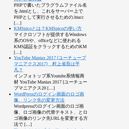
PHPで書いたプラグラムファイル名
を.htmlとし、これをサーバー上で
PHPとして実行させるための.htacc
[…]
KMSpicoとは？KMSpicoの使い方
マイクロソフトが提供するWindows
系のOSや、officeなどに使われる
KMS認証をクラックするためのKM
[…]
YouTube Maniax 2017 [ユーチューブ
マニアクス2017] 村上省吾は平
凡？
インフォトップ系Youtube系情報商
材 YouTube Maniax 2017 [ユーチュー
ブマニアクス20 […]
WordPressのログイン画面のロゴ画
像、リンク先の変更方法
Wordpressのログイン画面のロゴ画
像、ロゴ画像の代替テキスト、とロ
ゴ画像のリンク先URLを変更する方
法で […]