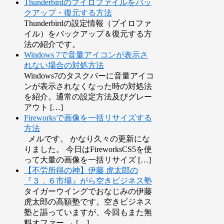
Thunderbirdのプイロファイルをバッ
クアップ・復元する方法
Thunderbirdの設定情報（プイロファ
イル）をバックアップ＆復元する方
法の紹介です。
Windows 7で音量アイコンが表示さ
れない場合の対処方法
Windows7のタスクバーに音量アイコ
ンが表示されなくなった時の対処法
を紹介。通常の設定方法及びグレー
アウト […]
Fireworksで画像を一括リサイズする
方法
メルです。 かなり久々の更新にな
りました。 今日はFireworksCS5を使
って大量の画像を一括リサイズ […]
【不労所得の神】伊藤 虎太郎の
『３．６市場』がら空きビジネス塾
タイガーウイングでおなじみの伊藤
虎太郎の高額塾です。空きビジネス
塾と謳っていますが、今回もまた無
料オファー → […]