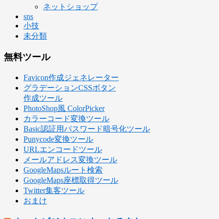
ネットショップ
sns
小技
未分類
無料ツール
Favicon作成ジェネレーター
グラデーションCSSボタン
作成ツール
PhotoShop風 ColorPicker
カラーコード変換ツール
Basic認証用パスワード暗号化ツール
Punycode変換ツール
URLエンコードツール
メールアドレス変換ツール
GoogleMapsルート検索
GoogleMaps座標取得ツール
Twitter集客ツール
おまけ