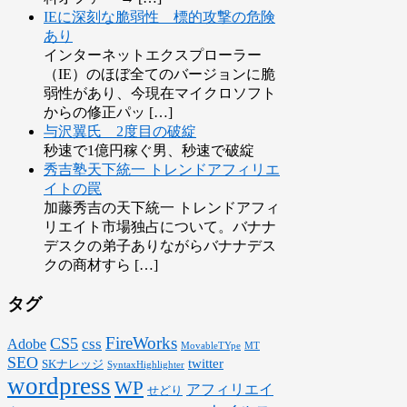
IEに深刻な脆弱性 標的攻撃の危険
あり
インターネットエクスプローラー
（IE）のほぼ全てのバージョンに脆
弱性があり、今現在マイクロソフト
からの修正パッ […]
与沢翼氏 2度目の破綻
秒速で1億円稼ぐ男、秒速で破綻
秀吉塾天下統一 トレンドアフィリエ
イトの罠
加藤秀吉の天下統一 トレンドアフィ
リエイト市場独占について。バナナ
デスクの弟子ありながらバナナデス
クの商材すら […]
タグ
FireWorks
CS5
css
Adobe
MovableTYpe
MT
SEO
twitter
SKナレッジ
SyntaxHighlighter
wordpress
WP
アフィリエイ
せどり