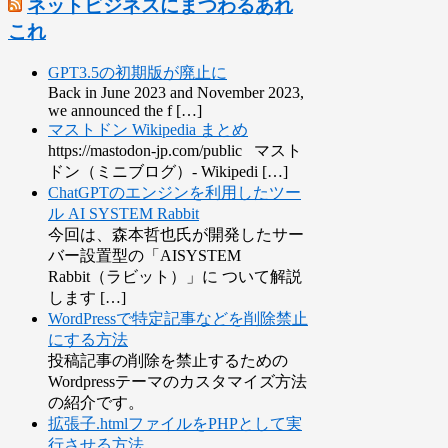
ネットビジネスにまつわるあれ
これ
GPT3.5の初期版が廃止に
Back in June 2023 and November 2023,
we announced the f […]
マストドン Wikipedia まとめ
https://mastodon-jp.com/public マスト
ドン（ミニブログ）- Wikipedi […]
ChatGPTのエンジンを利用したツー
ル AI SYSTEM Rabbit
今回は、森本哲也氏が開発したサー
バー設置型の「AISYSTEM
Rabbit（ラビット）」に ついて解説
します […]
WordPressで特定記事などを削除禁止
にする方法
投稿記事の削除を禁止するための
Wordpressテーマのカスタマイズ方法
の紹介です。
拡張子.htmlファイルをPHPとして実
行させる方法