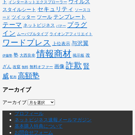
ウイルス
ト
インターネットエクスプローラー
セキュリティ
スタイルシート
ソースコ
テンプレート
ツール
ツイッター
ード
テーマ
プラグ
ネットビジネス
バナー
イン
ムーバブルタイプ
ライオンアフィリエイト
ワードプレス
与沢翼
上位表示
情報商材
塾
改
大西良幸
掲示板
伊藤塾
詐欺
賢
画像
ざん
改竄
無料オファー
無料
高額塾
威
配布
アーカイブ
アーカイブ
プロフィール
ネットビジネス速報メールマガジン
基本購入特典について
お問合せフォーム