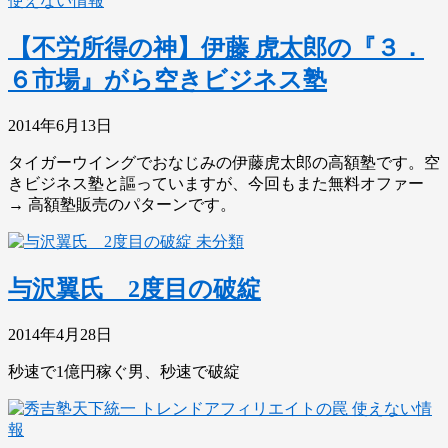
使えない情報
【不労所得の神】伊藤 虎太郎の『３．
６市場』がら空きビジネス塾
2014年6月13日
タイガーウイングでおなじみの伊藤虎太郎の高額塾です。空
きビジネス塾と謳っていますが、今回もまた無料オファー
→ 高額塾販売のパターンです。
未分類
与沢翼氏 2度目の破綻
2014年4月28日
秒速で1億円稼ぐ男、秒速で破綻
使えない情
報