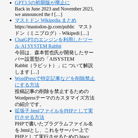
GPT3.5の初期版が廃止に
Back in June 2023 and November 2023,
we announced the f […]
マストドン Wikipedia まとめ
https://mastodon-jp.com/public マスト
ドン（ミニブログ）- Wikipedi […]
ChatGPTのエンジンを利用したツー
ル AI SYSTEM Rabbit
今回は、森本哲也氏が開発したサー
バー設置型の「AISYSTEM
Rabbit（ラビット）」に ついて解説
します […]
WordPressで特定記事などを削除禁止
にする方法
投稿記事の削除を禁止するための
Wordpressテーマのカスタマイズ方法
の紹介です。
拡張子.htmlファイルをPHPとして実
行させる方法
PHPで書いたプラグラムファイル名
を.htmlとし、これをサーバー上で
PHPとして実行させるための.htacc