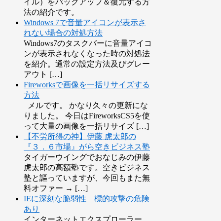
イル）をバックアップ＆復元する方
法の紹介です。
Windows 7で音量アイコンが表示さ
れない場合の対処方法
Windows7のタスクバーに音量アイコ
ンが表示されなくなった時の対処法
を紹介。通常の設定方法及びグレー
アウト […]
Fireworksで画像を一括リサイズする
方法
メルです。 かなり久々の更新にな
りました。 今日はFireworksCS5を使
って大量の画像を一括リサイズ […]
【不労所得の神】伊藤 虎太郎の
『３．６市場』がら空きビジネス塾
タイガーウイングでおなじみの伊藤
虎太郎の高額塾です。空きビジネス
塾と謳っていますが、今回もまた無
料オファー → […]
IEに深刻な脆弱性 標的攻撃の危険
あり
インターネットエクスプローラー