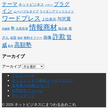
テーマ
プラグ
ネットビジネス
バナー
イン
ムーバブルタイプ
ライオンアフィリエイト
ワードプレス
与沢翼
上位表示
情報商材
塾
改
大西良幸
掲示板
伊藤塾
詐欺
賢
画像
ざん
改竄
無料オファー
無料
高額塾
威
配布
アーカイブ
アーカイブ
プロフィール
ネットビジネス速報メールマガジン
基本購入特典について
お問合せフォーム
サイトマップ
© 2026 ネットビジネスにまつわるあれこれ