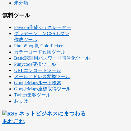
未分類
無料ツール
Favicon作成ジェネレーター
グラデーションCSSボタン
作成ツール
PhotoShop風 ColorPicker
カラーコード変換ツール
Basic認証用パスワード暗号化ツール
Punycode変換ツール
URLエンコードツール
メールアドレス変換ツール
GoogleMapsルート検索
GoogleMaps座標取得ツール
Twitter集客ツール
おまけ
ネットビジネスにまつわる
あれこれ