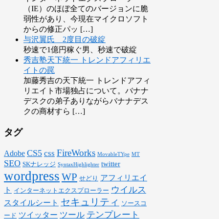
（IE）のほぼ全てのバージョンに脆
弱性があり、今現在マイクロソフト
からの修正パッ […]
与沢翼氏 2度目の破綻
秒速で1億円稼ぐ男、秒速で破綻
秀吉塾天下統一 トレンドアフィリエ
イトの罠
加藤秀吉の天下統一 トレンドアフィ
リエイト市場独占について。バナナ
デスクの弟子ありながらバナナデス
クの商材すら […]
タグ
FireWorks
CS5
css
Adobe
MovableTYpe
MT
SEO
twitter
SKナレッジ
SyntaxHighlighter
wordpress
WP
アフィリエイ
せどり
ウイルス
ト
インターネットエクスプローラー
セキュリティ
スタイルシート
ソースコ
テンプレート
ツール
ツイッター
ード