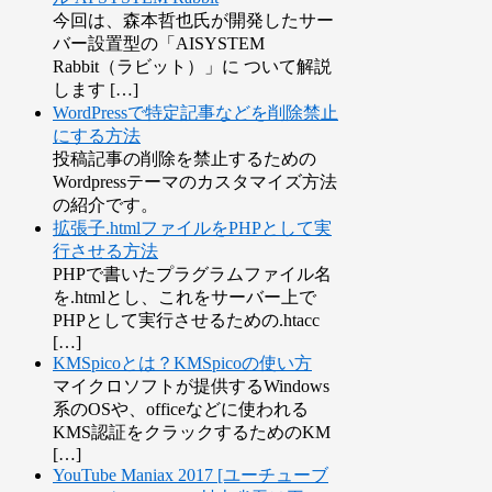
今回は、森本哲也氏が開発したサー
バー設置型の「AISYSTEM
Rabbit（ラビット）」に ついて解説
します […]
WordPressで特定記事などを削除禁止
にする方法
投稿記事の削除を禁止するための
Wordpressテーマのカスタマイズ方法
の紹介です。
拡張子.htmlファイルをPHPとして実
行させる方法
PHPで書いたプラグラムファイル名
を.htmlとし、これをサーバー上で
PHPとして実行させるための.htacc
[…]
KMSpicoとは？KMSpicoの使い方
マイクロソフトが提供するWindows
系のOSや、officeなどに使われる
KMS認証をクラックするためのKM
[…]
YouTube Maniax 2017 [ユーチューブ