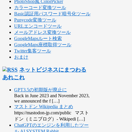
PhotoShop風 ColorPicker
カラーコード変換ツール
Basic認証用パスワード暗号化ツール
Punycode変換ツール
URLエンコードツール
メールアドレス変換ツール
GoogleMapsルート検索
GoogleMaps座標取得ツール
Twitter集客ツール
おまけ
ネットビジネスにまつわる
あれこれ
GPT3.5の初期版が廃止に
Back in June 2023 and November 2023,
we announced the f […]
マストドン Wikipedia まとめ
https://mastodon-jp.com/public マスト
ドン（ミニブログ）- Wikipedi […]
ChatGPTのエンジンを利用したツー
ル AI SYSTEM Rabbit