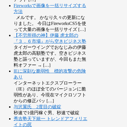
Fireworksで画像を一括リサイズする
方法
メルです。 かなり久々の更新にな
りました。 今日はFireworksCS5を使
って大量の画像を一括リサイズ […]
【不労所得の神】伊藤 虎太郎の
『３．６市場』がら空きビジネス塾
タイガーウイングでおなじみの伊藤
虎太郎の高額塾です。空きビジネス
塾と謳っていますが、今回もまた無
料オファー → […]
IEに深刻な脆弱性 標的攻撃の危険
あり
インターネットエクスプローラー
（IE）のほぼ全てのバージョンに脆
弱性があり、今現在マイクロソフト
からの修正パッ […]
与沢翼氏 2度目の破綻
秒速で1億円稼ぐ男、秒速で破綻
秀吉塾天下統一 トレンドアフィリエ
イトの罠