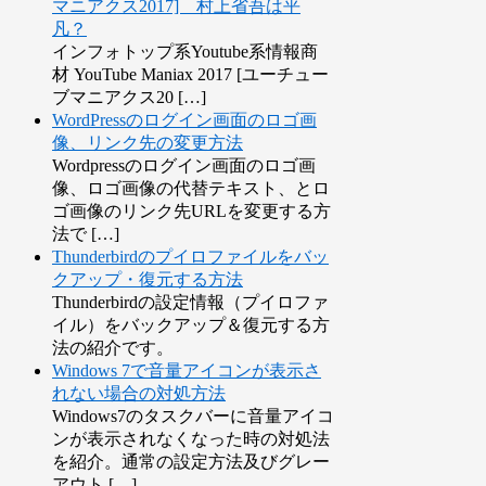
マニアクス2017] 村上省吾は平
凡？
インフォトップ系Youtube系情報商
材 YouTube Maniax 2017 [ユーチュー
ブマニアクス20 […]
WordPressのログイン画面のロゴ画
像、リンク先の変更方法
Wordpressのログイン画面のロゴ画
像、ロゴ画像の代替テキスト、とロ
ゴ画像のリンク先URLを変更する方
法で […]
Thunderbirdのプイロファイルをバッ
クアップ・復元する方法
Thunderbirdの設定情報（プイロファ
イル）をバックアップ＆復元する方
法の紹介です。
Windows 7で音量アイコンが表示さ
れない場合の対処方法
Windows7のタスクバーに音量アイコ
ンが表示されなくなった時の対処法
を紹介。通常の設定方法及びグレー
アウト […]