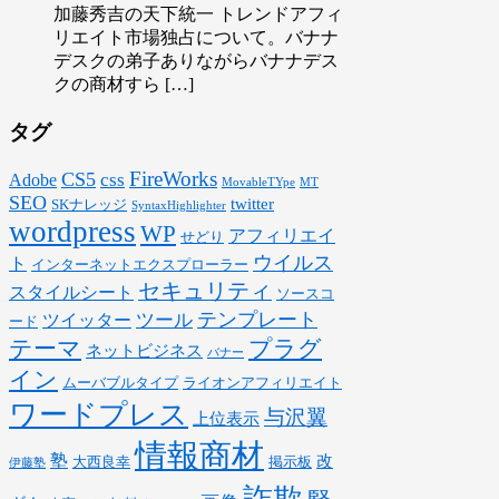
加藤秀吉の天下統一 トレンドアフィ
リエイト市場独占について。バナナ
デスクの弟子ありながらバナナデス
クの商材すら […]
タグ
FireWorks
CS5
css
Adobe
MovableTYpe
MT
SEO
twitter
SKナレッジ
SyntaxHighlighter
wordpress
WP
アフィリエイ
せどり
ウイルス
ト
インターネットエクスプローラー
セキュリティ
スタイルシート
ソースコ
テンプレート
ツール
ツイッター
ード
テーマ
プラグ
ネットビジネス
バナー
イン
ムーバブルタイプ
ライオンアフィリエイト
ワードプレス
与沢翼
上位表示
情報商材
塾
改
大西良幸
掲示板
伊藤塾