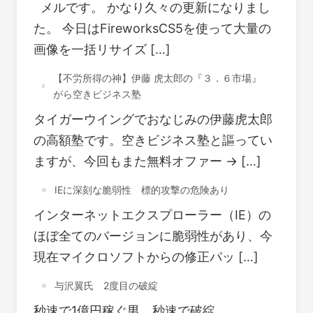
メルです。 かなり久々の更新になりまし
た。 今日はFireworksCS5を使って大量の
画像を一括リサイズ […]
【不労所得の神】伊藤 虎太郎の『３．６市場』
がら空きビジネス塾
タイガーウイングでおなじみの伊藤虎太郎
の高額塾です。空きビジネス塾と謳ってい
ますが、今回もまた無料オファー → […]
IEに深刻な脆弱性 標的攻撃の危険あり
インターネットエクスプローラー（IE）の
ほぼ全てのバージョンに脆弱性があり、今
現在マイクロソフトからの修正パッ […]
与沢翼氏 2度目の破綻
秒速で1億円稼ぐ男、秒速で破綻