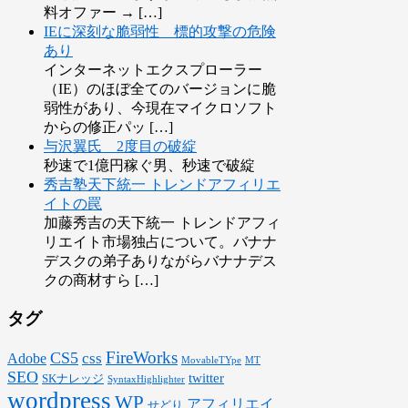
料オファー → […]
IEに深刻な脆弱性 標的攻撃の危険
あり
インターネットエクスプローラー
（IE）のほぼ全てのバージョンに脆
弱性があり、今現在マイクロソフト
からの修正パッ […]
与沢翼氏 2度目の破綻
秒速で1億円稼ぐ男、秒速で破綻
秀吉塾天下統一 トレンドアフィリエ
イトの罠
加藤秀吉の天下統一 トレンドアフィ
リエイト市場独占について。バナナ
デスクの弟子ありながらバナナデス
クの商材すら […]
タグ
FireWorks
CS5
css
Adobe
MovableTYpe
MT
SEO
twitter
SKナレッジ
SyntaxHighlighter
wordpress
WP
アフィリエイ
せどり