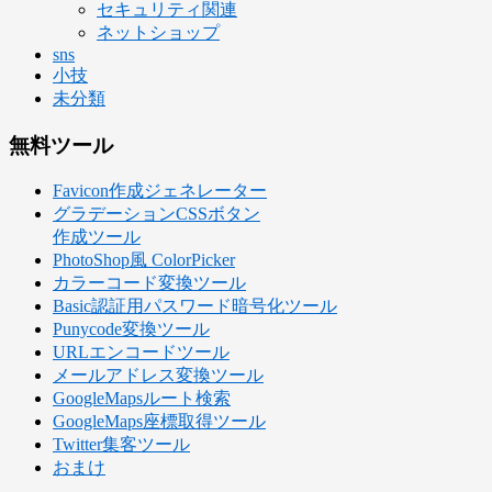
セキュリティ関連
ネットショップ
sns
小技
未分類
無料ツール
Favicon作成ジェネレーター
グラデーションCSSボタン
作成ツール
PhotoShop風 ColorPicker
カラーコード変換ツール
Basic認証用パスワード暗号化ツール
Punycode変換ツール
URLエンコードツール
メールアドレス変換ツール
GoogleMapsルート検索
GoogleMaps座標取得ツール
Twitter集客ツール
おまけ