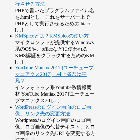
行させる方法
PHPで書いたプラグラムファイル名
を.htmlとし、これをサーバー上で
PHPとして実行させるための.htacc
[…]
KMSpicoとは？KMSpicoの使い方
マイクロソフトが提供するWindows
系のOSや、officeなどに使われる
KMS認証をクラックするためのKM
[…]
YouTube Maniax 2017 [ユーチューブ
マニアクス2017] 村上省吾は平
凡？
インフォトップ系Youtube系情報商
材 YouTube Maniax 2017 [ユーチュー
ブマニアクス20 […]
WordPressのログイン画面のロゴ画
像、リンク先の変更方法
Wordpressのログイン画面のロゴ画
像、ロゴ画像の代替テキスト、とロ
ゴ画像のリンク先URLを変更する方
法で […]