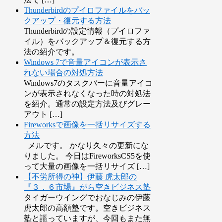
Thunderbirdのプイロファイルをバッ
クアップ・復元する方法
Thunderbirdの設定情報（プイロファ
イル）をバックアップ＆復元する方
法の紹介です。
Windows 7で音量アイコンが表示さ
れない場合の対処方法
Windows7のタスクバーに音量アイコ
ンが表示されなくなった時の対処法
を紹介。通常の設定方法及びグレー
アウト […]
Fireworksで画像を一括リサイズする
方法
メルです。 かなり久々の更新にな
りました。 今日はFireworksCS5を使
って大量の画像を一括リサイズ […]
【不労所得の神】伊藤 虎太郎の
『３．６市場』がら空きビジネス塾
タイガーウイングでおなじみの伊藤
虎太郎の高額塾です。空きビジネス
塾と謳っていますが、今回もまた無