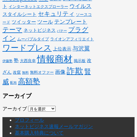
ウイルス
ト
インターネットエクスプローラー
セキュリティ
スタイルシート
ソースコ
テンプレート
ツール
ツイッター
ード
テーマ
プラグ
ネットビジネス
バナー
イン
ムーバブルタイプ
ライオンアフィリエイト
ワードプレス
与沢翼
上位表示
情報商材
塾
改
大西良幸
掲示板
伊藤塾
詐欺
賢
画像
ざん
改竄
無料オファー
無料
高額塾
威
配布
アーカイブ
アーカイブ
プロフィール
ネットビジネス速報メールマガジン
基本購入特典について