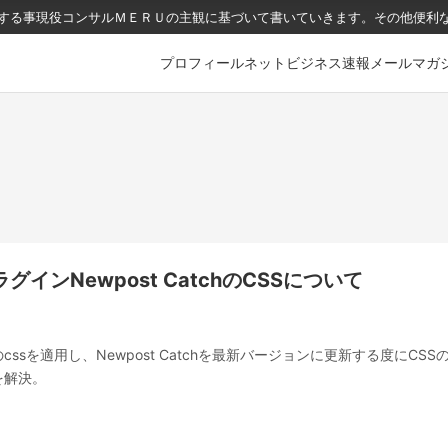
関する事現役コンサルＭＥＲＵの主観に基づいて書いていきます。その他便利
プロフィール
ネットビジネス速報メールマガ
プラグインNewpost CatchのCSSについて
ssを適用し、Newpost Catchを最新バージョンに更新する度にCSS
を解決。