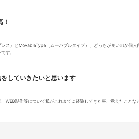
最高！
ードプレス）とMovableType（ムーバブルタイプ）、どっちが良いのか個
ーです。
信をしていきたいと思います
業、WEB製作等について私がこれまでに経験してきた事、覚えたことな
。