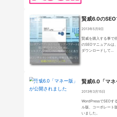
賢威6.0のSE
賢威
2013年5月9日
賢威を購入する事で得
のSEOマニュアル
ダウンロードして…
賢威6.0「マ
賢威
2013年3月15日
WordPressでS
ル版、コーポレート
いました。