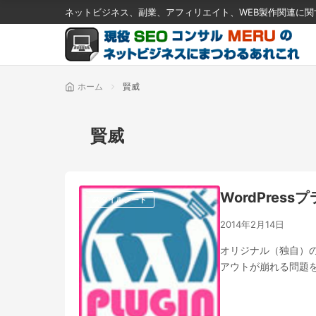
ネットビジネス、副業、アフィリエイト、WEB製作関連に
ホーム
賢威
賢威
WordPress
スタイルシート
2014年2月14日
オリジナル（独自）のc
アウトが崩れる問題