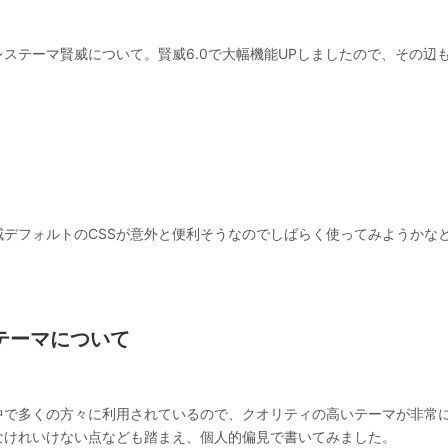
レステーマ賢威について。賢威6.0で大幅機能UPしましたので、その辺
。
ーマ賢威デフォルトのCSSが意外と便利そうなのでしばらく使ってみようかな
sのテーマについて
中で多くの方々に利用されているので、クオリティの高いテーマが非常
なけれいけない点なども踏まえ、個人的偏見で書いてみました。